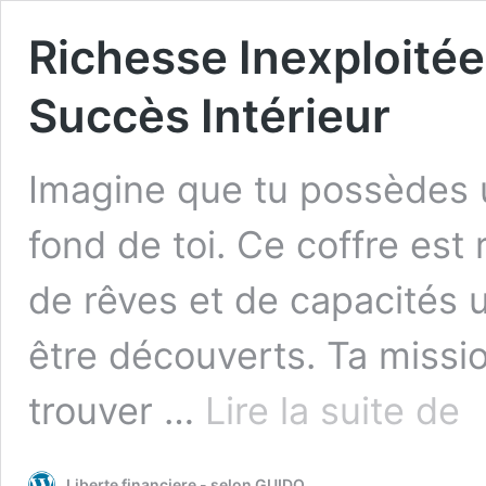
Richesse Inexploité
Succès Intérieur
Imagine que tu possèdes u
fond de toi. Ce coffre est 
de rêves et de capacités u
être découverts. Ta mission
Ric
trouver …
Lire la suite de
Ine
Déc
Vot
Liberte financiere - selon GUIDO
Suc