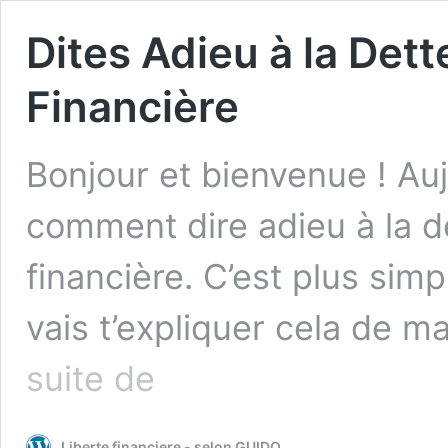
Dites Adieu à la Dett
Financière
Bonjour et bienvenue ! Auj
comment dire adieu à la de
financière. C’est plus simp
vais t’expliquer cela de ma
Dites
suite de
Adieu
à
la
Liberte financiere - selon GUIDO
Dette