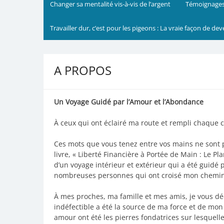
Changer sa mentalité vis-à-vis de l’argent
Témoignages
Travailler dur, c’est pour les pigeons : La vraie façon de dev
A PROPOS
Un Voyage Guidé par l’Amour et l’Abondance
À ceux qui ont éclairé ma route et rempli chaque 
Ces mots que vous tenez entre vos mains ne sont 
livre, « Liberté Financière à Portée de Main : Le Pla
d’un voyage intérieur et extérieur qui a été guidé 
nombreuses personnes qui ont croisé mon chemin
À mes proches, ma famille et mes amis, je vous dé
indéfectible a été la source de ma force et de mon
amour ont été les pierres fondatrices sur lesquelle