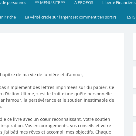
 de personnes
** MENU SITE **
A PROPOS
Liberté Financière
enir riche
La vérité crade sur l’argent (et comment t’en sortir)
TESTS
chapitre de ma vie de lumière et d’amour,
pas simplement des lettres imprimées sur du papier. Ce
n d’Action Ultime, » est le fruit d’une quête personnelle,
par l’amour, la persévérance et le soutien inestimable de
.
die ce livre avec un cœur reconnaissant. Votre soutien
 inspiration. Vos encouragements, vos conseils et votre
s j’ai bâti mes rêves et accompli mes objectifs. Chaque