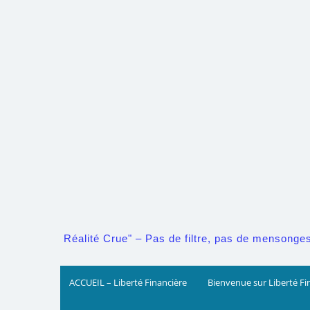
Skip
to
content
Réalité Crue" – Pas de filtre, pas de mensonges. 
ACCUEIL – Liberté Financière
Bienvenue sur Liberté Fi