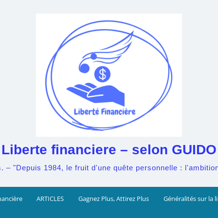
Liberte financiere – selon GUIDO
– "Depuis 1984, le fruit d'une quête personnelle : l'ambition 
nancière
ARTICLES
Gagnez Plus, Attirez Plus
Généralités sur la l