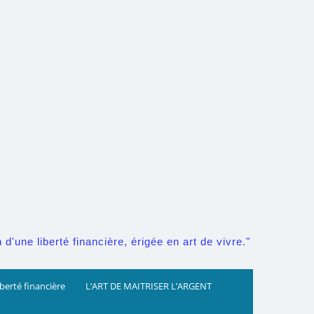
d'une liberté financière, érigée en art de vivre."
iberté financière
L’ART DE MAITRISER L’ARGENT