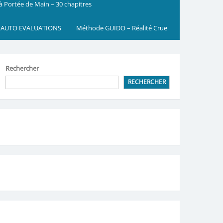
 à Portée de Main – 30 chapitres
 AUTO EVALUATIONS
Méthode GUIDO – Réalité Crue
Rechercher
RECHERCHER