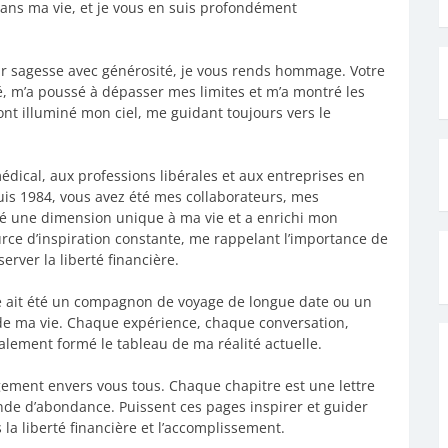
dans ma vie, et je vous en suis profondément
ur sagesse avec générosité, je vous rends hommage. Votre
, m’a poussé à dépasser mes limites et m’a montré les
 ont illuminé mon ciel, me guidant toujours vers le
ical, aux professions libérales et aux entreprises en
uis 1984, vous avez été mes collaborateurs, mes
é une dimension unique à ma vie et a enrichi mon
urce d’inspiration constante, me rappelant l’importance de
rver la liberté financière.
e ait été un compagnon de voyage de longue date ou un
 de ma vie. Chaque expérience, chaque conversation,
alement formé le tableau de ma réalité actuelle.
agement envers vous tous. Chaque chapitre est une lettre
nde d’abondance. Puissent ces pages inspirer et guider
la liberté financière et l’accomplissement.