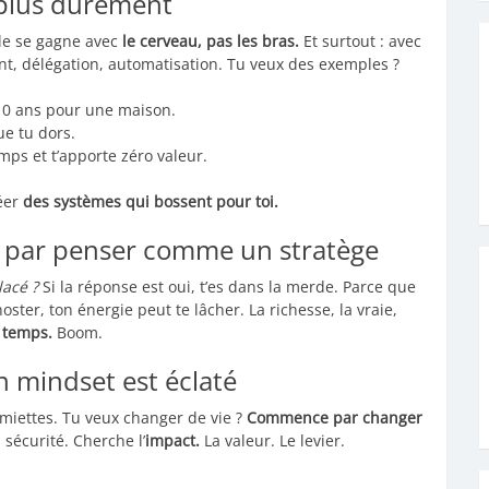
 plus durement
lle se gagne avec
le cerveau, pas les bras.
Et surtout : avec
ent, délégation, automatisation. Tu veux des exemples ?
10 ans pour une maison.
e tu dors.
mps et t’apporte zéro valeur.
réer
des systèmes qui bossent pour toi.
e par penser comme un stratège
lacé ?
Si la réponse est oui, t’es dans la merde. Parce que
oster, ton énergie peut te lâcher. La richesse, la vraie,
 temps.
Boom.
n mindset est éclaté
iettes. Tu veux changer de vie ?
Commence par changer
 sécurité. Cherche l’
impact.
La valeur. Le levier.