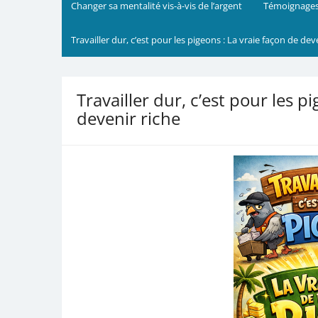
Changer sa mentalité vis-à-vis de l’argent
Témoignages
Travailler dur, c’est pour les pigeons : La vraie façon de dev
Travailler dur, c’est pour les p
devenir riche