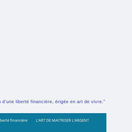
d'une liberté financière, érigée en art de vivre."
iberté financière
L’ART DE MAITRISER L’ARGENT