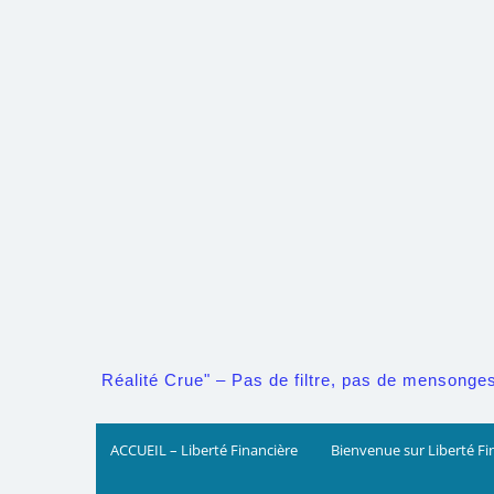
Skip
to
content
Réalité Crue" – Pas de filtre, pas de mensonges. 
ACCUEIL – Liberté Financière
Bienvenue sur Liberté Fi