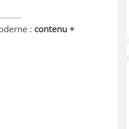
oderne :
contenu +