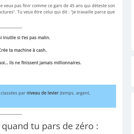
ne veux pas finir comme ce gars de 45 ans qui déteste son
ctures”. Tu veux être celui qui dit : “Je travaille parce que
i inutile si t’es pas malin.
 Crée ta machine à cash.
oi… ils ne finissent jamais millionnaires.
, classées par
niveau de levier
(temps, argent,
 quand tu pars de zéro :