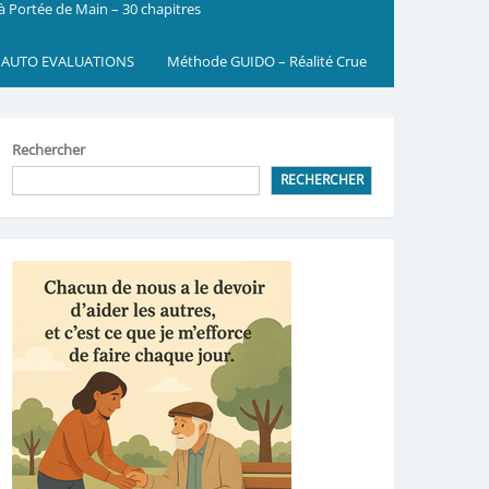
 à Portée de Main – 30 chapitres
 AUTO EVALUATIONS
Méthode GUIDO – Réalité Crue
Rechercher
RECHERCHER