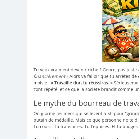
Tu veux vraiment devenir riche ? Genre, pas juste 
financièrement
? Alors va falloir que tu arrêtes de
moisie :
« Travaille dur, tu réussiras. »
Sérieusement
t’ont répété, et ce que la société brandit comme u
Le mythe du bourreau de trava
On glorifie les mecs qui se lèvent à 5h pour “grin
putain de médaille. Mais ce que personne ne te dit
Tu cours. Tu transpires. Tu t’épuises. Et tu bouge