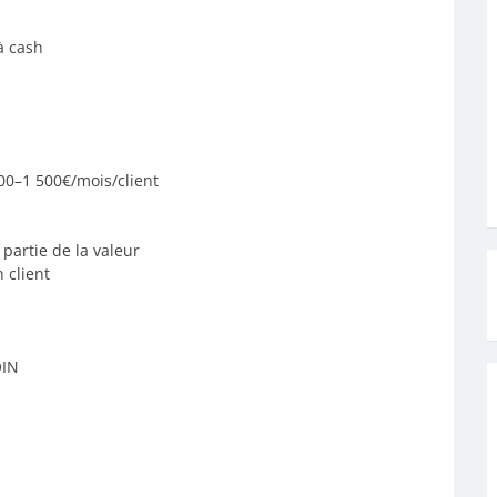
à cash
00–1 500€/mois/client
partie de la valeur
 client
OIN