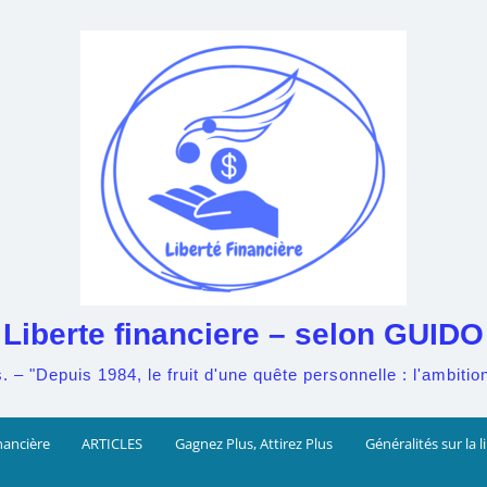
Liberte financiere – selon GUIDO
– "Depuis 1984, le fruit d'une quête personnelle : l'ambition 
nancière
ARTICLES
Gagnez Plus, Attirez Plus
Généralités sur la l