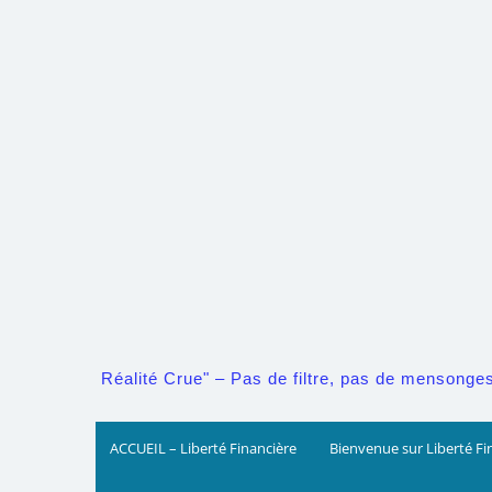
Skip
to
content
Réalité Crue" – Pas de filtre, pas de mensonges. 
ACCUEIL – Liberté Financière
Bienvenue sur Liberté Fi