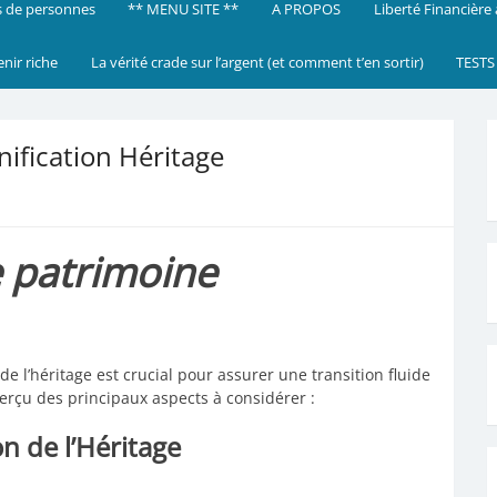
 de personnes
** MENU SITE **
A PROPOS
Liberté Financière
enir riche
La vérité crade sur l’argent (et comment t’en sortir)
TESTS
nification Héritage
e patrimoine
 de l’héritage est crucial pour assurer une transition fluide
erçu des principaux aspects à considérer :
on de l’Héritage