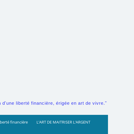
d'une liberté financière, érigée en art de vivre."
iberté financière
L’ART DE MAITRISER L’ARGENT