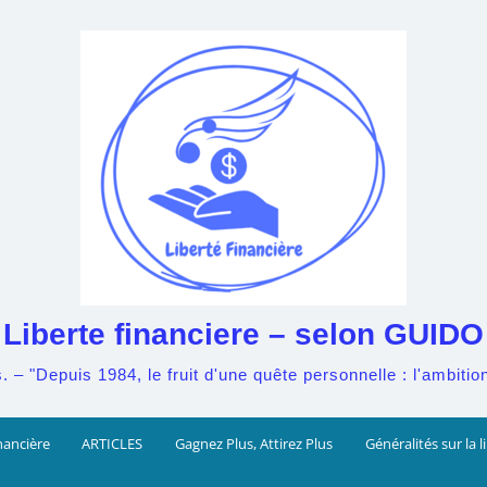
Liberte financiere – selon GUIDO
– "Depuis 1984, le fruit d'une quête personnelle : l'ambition 
nancière
ARTICLES
Gagnez Plus, Attirez Plus
Généralités sur la l