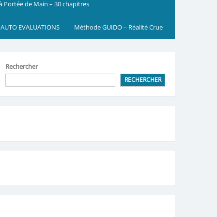
 à Portée de Main – 30 chapitres
 AUTO EVALUATIONS
Méthode GUIDO – Réalité Crue
Rechercher
RECHERCHER