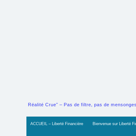
Skip
to
content
Réalité Crue" – Pas de filtre, pas de mensonges. 
ACCUEIL – Liberté Financière
Bienvenue sur Liberté Fi