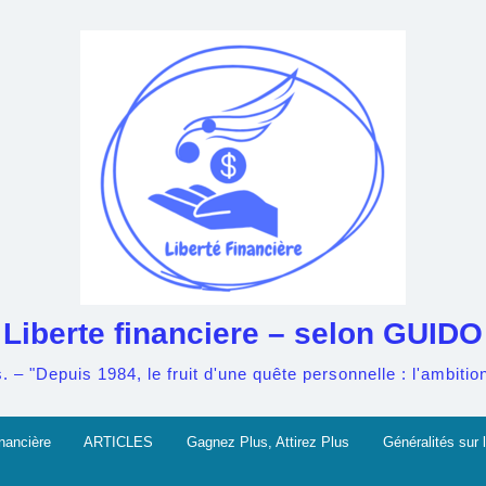
Liberte financiere – selon GUIDO
– "Depuis 1984, le fruit d'une quête personnelle : l'ambition 
nancière
ARTICLES
Gagnez Plus, Attirez Plus
Généralités sur l