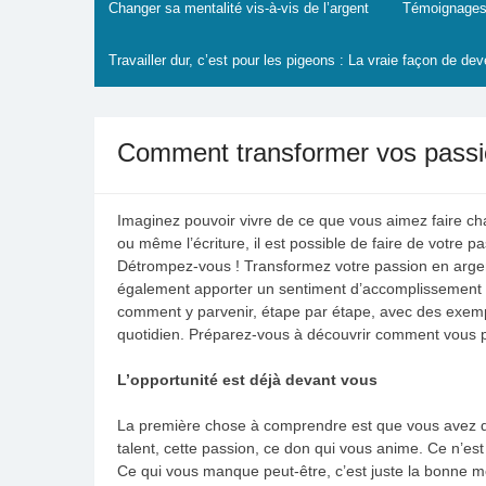
Changer sa mentalité vis-à-vis de l’argent
Témoignages
Travailler dur, c’est pour les pigeons : La vraie façon de dev
Comment transformer vos passio
Imaginez pouvoir vivre de ce que vous aimez faire cha
ou même l’écriture, il est possible de faire de votre p
Détrompez-vous ! Transformez votre passion en argent
également apporter un sentiment d’accomplissement et
comment y parvenir, étape par étape, avec des exempl
quotidien. Préparez-vous à découvrir comment vous po
L’opportunité est déjà devant vous
La première chose à comprendre est que vous avez dé
talent, cette passion, ce don qui vous anime. Ce n’es
Ce qui vous manque peut-être, c’est juste la bonne m