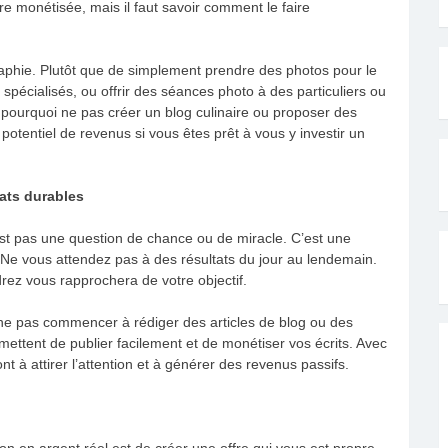
e monétisée, mais il faut savoir comment le faire
phie. Plutôt que de simplement prendre des photos pour le
 spécialisés, ou offrir des séances photo à des particuliers ou
 pourquoi ne pas créer un blog culinaire ou proposer des
otentiel de revenus si vous êtes prêt à vous y investir un
tats durables
st pas une question de chance ou de miracle. C’est une
 Ne vous attendez pas à des résultats du jour au lendemain.
ez vous rapprochera de votre objectif.
i ne pas commencer à rédiger des articles de blog ou des
mettent de publier facilement et de monétiser vos écrits. Avec
t à attirer l’attention et à générer des revenus passifs.
n en argent réel est de créer une offre qui vous est propre,