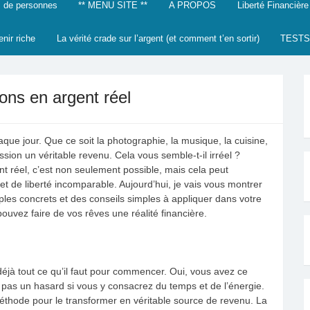
 de personnes
** MENU SITE **
A PROPOS
Liberté Financière
enir riche
La vérité crade sur l’argent (et comment t’en sortir)
TESTS
ns en argent réel
que jour. Que ce soit la photographie, la musique, la cuisine,
assion un véritable revenu. Cela vous semble-t-il irréel ?
 réel, c’est non seulement possible, mais cela peut
 de liberté incomparable. Aujourd’hui, je vais vous montrer
es concrets et des conseils simples à appliquer dans votre
uvez faire de vos rêves une réalité financière.
jà tout ce qu’il faut pour commencer. Oui, vous avez ce
t pas un hasard si vous y consacrez du temps et de l’énergie.
éthode pour le transformer en véritable source de revenu. La