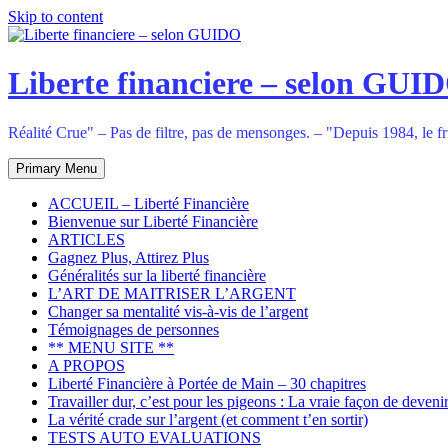
Skip to content
Liberte financiere – selon GUI
Réalité Crue" – Pas de filtre, pas de mensonges. – "Depuis 1984, le frui
Primary Menu
ACCUEIL – Liberté Financière
Bienvenue sur Liberté Financière
ARTICLES
Gagnez Plus, Attirez Plus
Généralités sur la liberté financière
L’ART DE MAITRISER L’ARGENT
Changer sa mentalité vis-à-vis de l’argent
Témoignages de personnes
** MENU SITE **
A PROPOS
Liberté Financière à Portée de Main – 30 chapitres
Travailler dur, c’est pour les pigeons : La vraie façon de devenir
La vérité crade sur l’argent (et comment t’en sortir)
TESTS AUTO EVALUATIONS