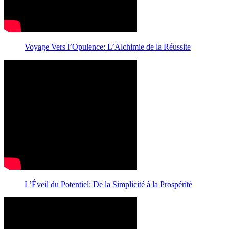
Voyage Vers l’Opulence: L’Alchimie de la Réussite
L’Éveil du Potentiel: De la Simplicité à la Prospérité