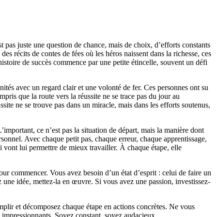
st pas juste une question de chance, mais de choix, d’efforts constants
es récits de contes de fées où les héros naissent dans la richesse, ces
histoire de succès commence par une petite étincelle, souvent un défi
unités avec un regard clair et une volonté de fer. Ces personnes ont su
mpris que la route vers la réussite ne se trace pas du jour au
ssite ne se trouve pas dans un miracle, mais dans les efforts soutenus,
important, ce n’est pas la situation de départ, mais la manière dont
rsonnel. Avec chaque petit pas, chaque erreur, chaque apprentissage,
qui vont lui permettre de mieux travailler. À chaque étape, elle
our commencer. Vous avez besoin d’un état d’esprit : celui de faire un
z une idée, mettez-la en œuvre. Si vous avez une passion, investissez-
omplir et décomposez chaque étape en actions concrètes. Ne vous
ts impressionnants. Soyez constant, soyez audacieux.