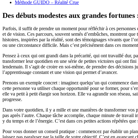
Méthode GUIDO – Réalité Crue
Des débuts modestes aux grandes fortunes : 
Parfois, il suffit de prendre un moment pour réfléchir à ces personnes 
et de vision. Ces parcours, souvent semés d’embûches, montrent que tout
histoires, inspirées par la réalité, sont des témoignages vivants que 
ou une circonstance difficile. Mais c’est précisément dans ces moments
Pensez à ceux qui ont grandi dans la précarité, qui ont travaillé dur, 
transformer leur quotidien en une série de petites victoires qui ont fini
lendemain. Il s’agit de croire en soi-même, de prendre des décisions ju
l’apprentissage constant et une vision qui permet d’avancer.
Prenons un exemple concret : imaginez quelqu’un qui commence dans un p
cette personne va utiliser chaque opportunité pour se former, pour s’
elle va petit à petit élargir son horizon. Elle va agrandir son réseau, sa
progresse.
Dans votre quotidien, il y a mille et une manières de transformer vos 
pas après l’autre. Chaque tâche accomplie, chaque minute de travail in
y du temps et de l’énergie. C’est dans ces petites actions répétées que 
Pour vous donner un conseil pratique : commencez par établir un plan
laissez pas paralyser par la taille de votre objectif. C’est en avança