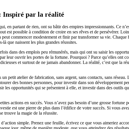
Inspiré par la réalité
qui, en partant de rien, ont su bâtir des empires impressionnants. Ce n’e
 est possible à condition de croire en ses rêves et de persévérer. Loin d
l’on peut commencer modestement et finir par transformer sa vie. Chaque 
-là que naissent les plus grandes réussites.
parfois dans des emplois peu rémunérés, mais qui ont su saisir les opport
 par leur ouvrir les portes de la fortune. Pourquoi ? Parce qu’elles ont co
dicieuses et surtout de ne jamais abandonner. La réalité, c’est que la réu
etit atelier de fabrication, sans argent, sans contacts, sans réseau. L’
entourer des bonnes personnes, pour investir dans son développement pe
isir les opportunités qui se présentent à elle, et investir dans des outils 
petites actions en succès. Vous n’avez pas besoin d’une grosse fortune p
vestie est une pierre de plus dans l’édifice de votre succès. Si vous ave
se trouve la magie de la réussite.
 d’action simple. Prenez une feuille, écrivez ce que vous aimeriez acc
nt chaque jour, même de manière modeste, que vous atteindrez des résulta