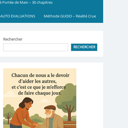
 à Portée de Main – 30 chapitres
 AUTO EVALUATIONS
Méthode GUIDO – Réalité Crue
Rechercher
RECHERCHER