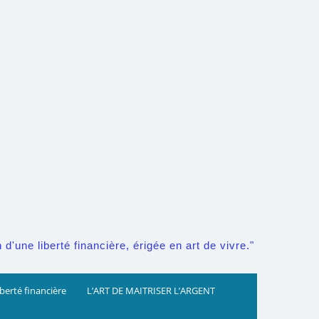
d'une liberté financière, érigée en art de vivre."
iberté financière
L’ART DE MAITRISER L’ARGENT