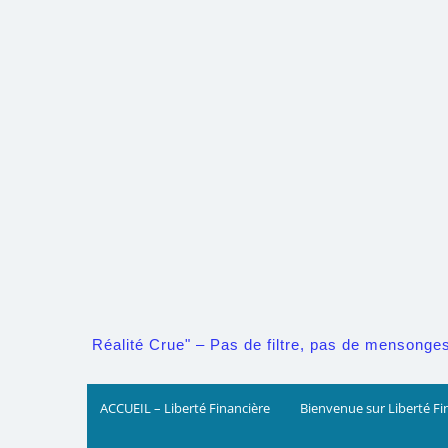
Skip
to
content
Réalité Crue" – Pas de filtre, pas de mensonges. 
ACCUEIL – Liberté Financière
Bienvenue sur Liberté Fi