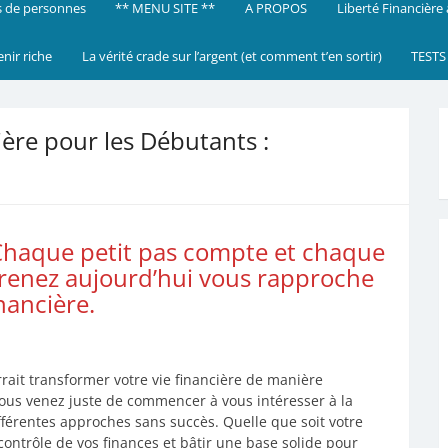
 de personnes
** MENU SITE **
A PROPOS
Liberté Financière
enir riche
La vérité crade sur l’argent (et comment t’en sortir)
TESTS
ière pour les Débutants :
haque petit pas compte et chaque
prenez aujourd’hui vous rapproche
inancière.
rait transformer votre vie financière de manière
e vous venez juste de commencer à vous intéresser à la
fférentes approches sans succès. Quelle que soit votre
 contrôle de vos finances et bâtir une base solide pour