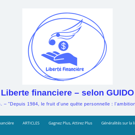
Liberte financiere – selon GUIDO
– "Depuis 1984, le fruit d'une quête personnelle : l'ambition 
nancière
ARTICLES
Gagnez Plus, Attirez Plus
Généralités sur la l