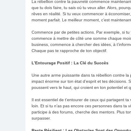
La rébellion contre la pauvreté commence maintenant
que tu dois faire, tu sais où tu veux aller. Alors, pour
rêves en réalité. Si tu veux commencer à économiser, à
moment parfait. Le meilleur moment, c’est maintenant
Commence par de petites actions. Par exemple, si tu ve
commence à mettre de côté une somme chaque mois, m
business, commence à chercher des idées, à t’informe
Chaque pas te rapproche de ton objectif.
L’Entourage Positif : La Clé du Succès
Une autre arme puissante dans ta rébellion contre la 
impact énorme sur ton état d’esprit et tes décisions. 
poussent vers le haut, qui croient en ton potentiel et 
Il est essentiel de t’entourer de ceux qui partagent ta 
loin. Et si tu n’as pas encore ces personnes dans ta v
participe à des forums, cherche des mentors. Plus ton 
surpasser.
Reste Résilient : Les Obstacles Sont des Opportu