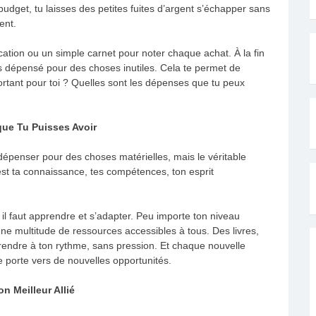
n budget, tu laisses des petites fuites d’argent s’échapper sans
ent.
ation ou un simple carnet pour noter chaque achat. À la fin
as dépensé pour des choses inutiles. Cela te permet de
ortant pour toi ? Quelles sont les dépenses que tu peux
que Tu Puisses Avoir
e dépenser pour des choses matérielles, mais le véritable
est ta connaissance, tes compétences, ton esprit
 : il faut apprendre et s’adapter. Peu importe ton niveau
i une multitude de ressources accessibles à tous. Des livres,
endre à ton rythme, sans pression. Et chaque nouvelle
 porte vers de nouvelles opportunités.
n Meilleur Allié