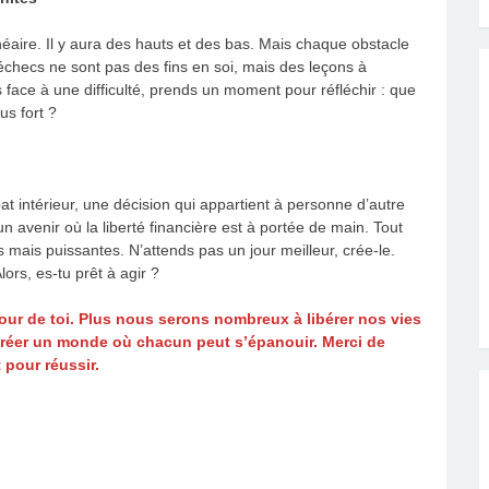
linéaire. Il y aura des hauts et des bas. Mais chaque obstacle
échecs ne sont pas des fins en soi, mais des leçons à
 face à une difficulté, prends un moment pour réfléchir : que
s fort ?
t intérieur, une décision qui appartient à personne d’autre
un avenir où la liberté financière est à portée de main. Tout
mais puissantes. N’attends pas un jour meilleur, crée-le.
lors, es-tu prêt à agir ?
utour de toi. Plus nous serons nombreux à libérer nos vies
créer un monde où chacun peut s’épanouir. Merci de
t pour réussir.