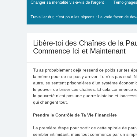
Changer sa mentalité vis-à-vis de l’argent
Témoignages
Travailler dur, c’est pour les pigeons : La vraie façon de dev
Libère-toi des Chaînes de la Pau
Commence Ici et Maintenant
Tu as probablement déjà ressenti ce poids sur tes é
la même peur de ne pas y arriver. Tu n’es pas seul.
autre, se sentent prisonnières d’un système économiq
le pouvoir de briser ces chaînes. Et cela commence ici
la pauvreté n’est pas une guerre lointaine et inacces
qui changent tout.
Prendre le Contrôle de Ta Vie Financière
La première étape pour sortir de cette spirale de pauv
sembler intimidant, mais tout commence par un simple