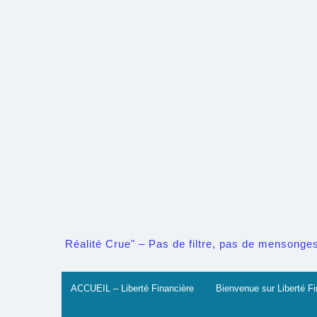
Skip
to
content
Réalité Crue" – Pas de filtre, pas de mensonges. 
ACCUEIL – Liberté Financière
Bienvenue sur Liberté Fi