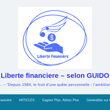
Liberte financiere – selon GUIDO
– "Depuis 1984, le fruit d'une quête personnelle : l'ambition 
nancière
ARTICLES
Gagnez Plus, Attirez Plus
Généralités sur l