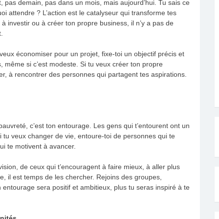
, pas demain, pas dans un mois, mais aujourd’hui. Tu sais ce
quoi attendre ? L’action est le catalyseur qui transforme tes
 investir ou à créer ton propre business, il n’y a pas de
.
ux économiser pour un projet, fixe-toi un objectif précis et
ême si c’est modeste. Si tu veux créer ton propre
r, à rencontrer des personnes qui partagent tes aspirations.
pauvreté, c’est ton entourage. Les gens qui t’entourent ont un
Si tu veux changer de vie, entoure-toi de personnes qui te
qui te motivent à avancer.
vision, de ceux qui t’encouragent à faire mieux, à aller plus
ie, il est temps de les chercher. Rejoins des groupes,
entourage sera positif et ambitieux, plus tu seras inspiré à te
nités