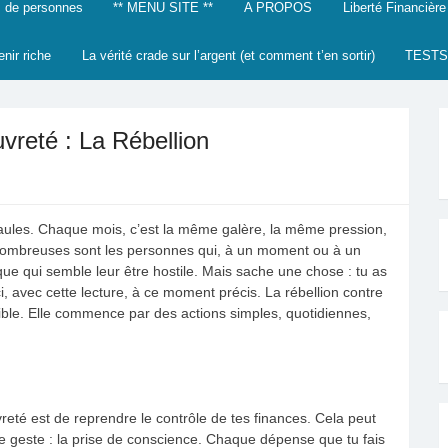
 de personnes
** MENU SITE **
A PROPOS
Liberté Financière
enir riche
La vérité crade sur l’argent (et comment t’en sortir)
TESTS
vreté : La Rébellion
paules. Chaque mois, c’est la même galère, la même pression,
 Nombreuses sont les personnes qui, à un moment ou à un
ue qui semble leur être hostile. Mais sache une chose : tu as
, avec cette lecture, à ce moment précis. La rébellion contre
sible. Elle commence par des actions simples, quotidiennes,
reté est de reprendre le contrôle de tes finances. Cela peut
 geste : la prise de conscience. Chaque dépense que tu fais