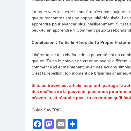
La route vers la liberté financière n’est pas toujours 
que tu rencontres est une opportunité déguisée. Les 
apprendre pour avancer plus intelligemment. Si tu fais
peux-tu en apprendre ? Comment peux-tu rebondir plu
Conclusion : Tu Es le Héros de Ta Propre Histoire
Libérer ta vie des chaînes de la pauvreté est un comba
que toi. Tu as le pouvoir de créer un avenir différent, 
commence ici et maintenant, avec des actions simples 
C’est ta rébellion, ton moment de briser les chaînes. A
Si tu as trouvé cet article inspirant, partage-le a
des chaînes de la pauvreté, plus nous pourrons 
m’avoir lu, et n’oublie pas : tu as tout ce qu’il fau
Guido SAVERIO.
Facebook
Mastodon
Email
Partager