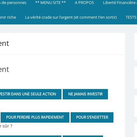
 de personnes
** MENU SITE **
A PROPOS
Liberté Financière
enir riche
La vérité crade sur l’argent (et comment t’en sortir)
TESTS
ent
ent
VESTIR DANS UNE SEULE ACTION
NE JAMAIS INVESTIR
POUR PERDRE PLUS RAPIDEMENT
POUR S’ENDETTER
 sûr ?