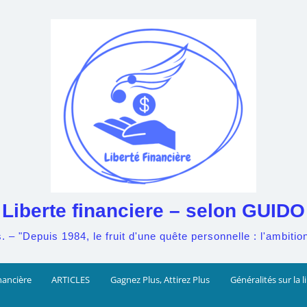
Liberte financiere – selon GUIDO
– "Depuis 1984, le fruit d'une quête personnelle : l'ambition 
nancière
ARTICLES
Gagnez Plus, Attirez Plus
Généralités sur la l