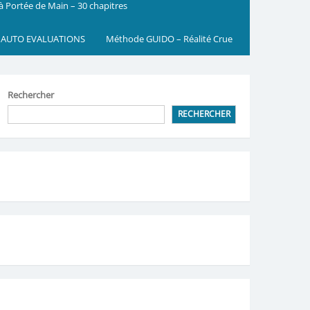
 à Portée de Main – 30 chapitres
 AUTO EVALUATIONS
Méthode GUIDO – Réalité Crue
Rechercher
RECHERCHER