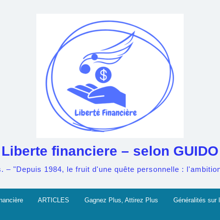
Liberte financiere – selon GUIDO
– "Depuis 1984, le fruit d'une quête personnelle : l'ambition 
nancière
ARTICLES
Gagnez Plus, Attirez Plus
Généralités sur l