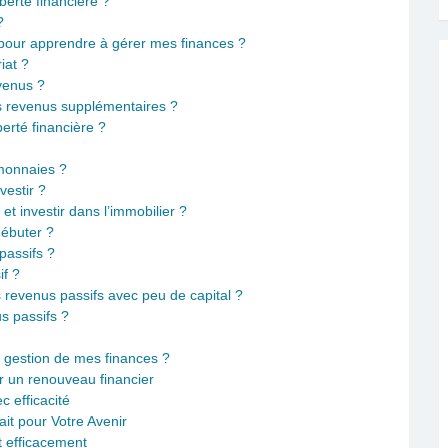
berté financière ?
?
 pour apprendre à gérer mes finances ?
iat ?
venus ?
s revenus supplémentaires ?
berté financière ?
omonnaies ?
estir ?
 et investir dans l’immobilier ?
débuter ?
passifs ?
if ?
evenus passifs avec peu de capital ?
s passifs ?
a gestion de mes finances ?
r un renouveau financier
c efficacité
ait pour Votre Avenir
 efficacement