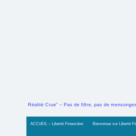
Skip
to
content
Réalité Crue" – Pas de filtre, pas de mensonges. 
ACCUEIL – Liberté Financière
Bienvenue sur Liberté Fi