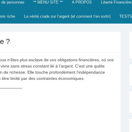
 de personnes
** MENU SITE **
A PROPOS
Liberté Financière
enir riche
La vérité crade sur l’argent (et comment t’en sortir)
TESTS
re ?
ous n’êtes plus esclave de vos obligations financières, où vos
 vivre sans stress constant lié à l’argent. C’est une quête
ion de richesse. Elle touche profondément l’indépendance
s être limité par des contraintes économiques.