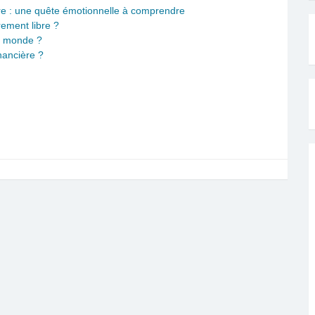
ière : une quête émotionnelle à comprendre
rement libre ?
le monde ?
inancière ?