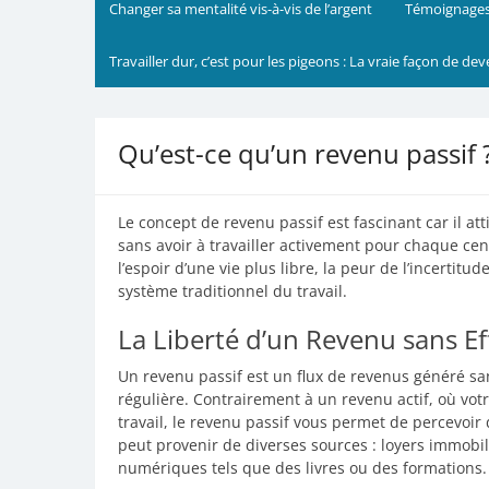
Changer sa mentalité vis-à-vis de l’argent
Témoignages
Travailler dur, c’est pour les pigeons : La vraie façon de dev
Qu’est-ce qu’un revenu passif 
Le concept de revenu passif est fascinant car il at
sans avoir à travailler activement pour chaque ce
l’espoir d’une vie plus libre, la peur de l’incertitu
système traditionnel du travail.
La Liberté d’un Revenu sans Ef
Un revenu passif est un flux de revenus généré sa
régulière. Contrairement à un revenu actif, où v
travail, le revenu passif vous permet de percevoir
peut provenir de diverses sources : loyers immobil
numériques tels que des livres ou des formations.