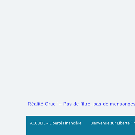
Skip
to
content
Réalité Crue" – Pas de filtre, pas de mensonges. 
ACCUEIL – Liberté Financière
Bienvenue sur Liberté Fi