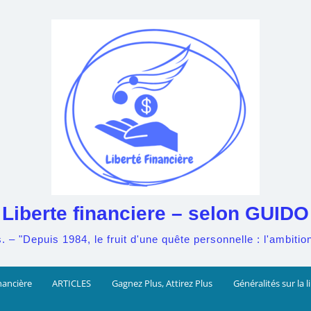
Liberte financiere – selon GUIDO
– "Depuis 1984, le fruit d'une quête personnelle : l'ambition 
nancière
ARTICLES
Gagnez Plus, Attirez Plus
Généralités sur la l