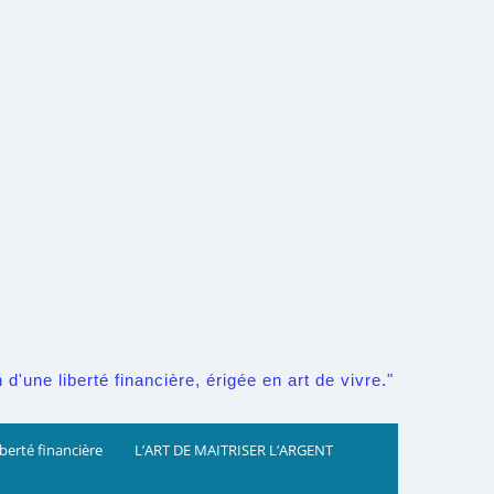
d'une liberté financière, érigée en art de vivre."
iberté financière
L’ART DE MAITRISER L’ARGENT