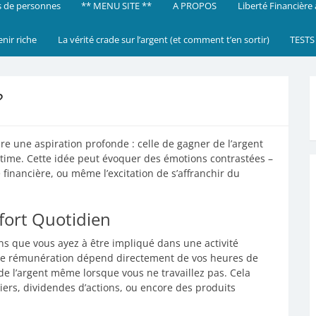
 de personnes
** MENU SITE **
A PROPOS
Liberté Financière
enir riche
La vérité crade sur l’argent (et comment t’en sortir)
TESTS
?
tire une aspiration profonde : celle de gagner de l’argent
ntime. Cette idée peut évoquer des émotions contrastées –
de financière, ou même l’excitation de s’affranchir du
fort Quotidien
ns que vous ayez à être impliqué dans une activité
otre rémunération dépend directement de vos heures de
 de l’argent même lorsque vous ne travaillez pas. Cela
iers, dividendes d’actions, ou encore des produits