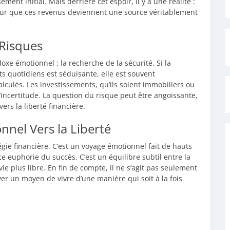
ment initial. Mais derrière cet espoir, il y a une réalité :
pour que ces revenus deviennent une source véritablement
 Risques
xe émotionnel : la recherche de la sécurité. Si la
 quotidiens est séduisante, elle est souvent
ulés. Les investissements, qu’ils soient immobiliers ou
incertitude. La question du risque peut être angoissante,
ers la liberté financière.
nnel Vers la Liberté
égie financière. C’est un voyage émotionnel fait de hauts
ce euphorie du succès. C’est un équilibre subtil entre la
vie plus libre. En fin de compte, il ne s’agit pas seulement
ver un moyen de vivre d’une manière qui soit à la fois