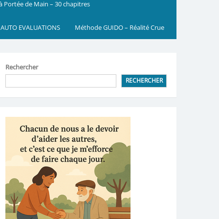
 à Portée de Main – 30 chapitres
 AUTO EVALUATIONS
Méthode GUIDO – Réalité Crue
Rechercher
RECHERCHER