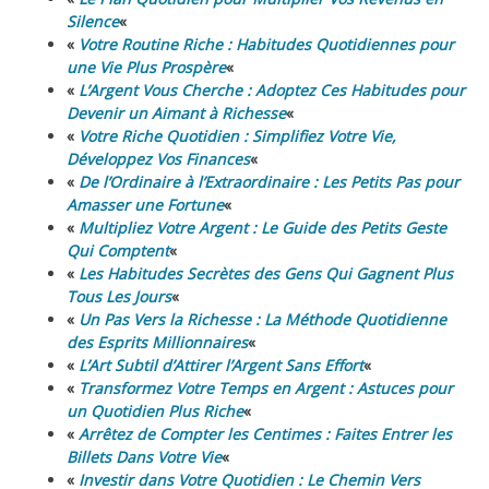
Silence
«
«
Votre Routine Riche : Habitudes Quotidiennes pour
une Vie Plus Prospère
«
«
L’Argent Vous Cherche : Adoptez Ces Habitudes pour
Devenir un Aimant à Richesse
«
«
Votre Riche Quotidien : Simplifiez Votre Vie,
Développez Vos Finances
«
«
De l’Ordinaire à l’Extraordinaire : Les Petits Pas pour
Amasser une Fortune
«
«
Multipliez Votre Argent : Le Guide des Petits Geste
Qui Comptent
«
«
Les Habitudes Secrètes des Gens Qui Gagnent Plus
Tous Les Jours
«
«
Un Pas Vers la Richesse : La Méthode Quotidienne
des Esprits Millionnaires
«
«
L’Art Subtil d’Attirer l’Argent Sans Effort
«
«
Transformez Votre Temps en Argent : Astuces pour
un Quotidien Plus Riche
«
«
Arrêtez de Compter les Centimes : Faites Entrer les
Billets Dans Votre Vie
«
«
Investir dans Votre Quotidien : Le Chemin Vers