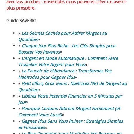
avec vos proches : ensemble, nous pouvons créer un avenir
plus prospère.
Guido SAVERIO
«
Les Secrets Cachés pour Attirer l’Argent au
Quotidien
«
«
Chaque Jour Plus Riche : Les Clés Simples pour
Booster Vos Revenus
«
«
L’Argent en Mode Automatique : Comment Faire
Travailler Votre Argent pour Vous
«
«
Le Pouvoir de l’Abondance : Transformez Vos
Habitudes pour Gagner Plus
«
«
Petit Effort, Gros Gains : Maîtrisez l’Art de l’Argent au
Quotidien
«
«
Libérez Votre Potentiel Financier en 5 Minutes par
Jour
«
«
Pourquoi Certains Attirent l’Argent Facilement (et
Comment Vous Aussi)
«
«
Gagnez Plus Sans Vous Ruiner : Stratégies Simples
et Puissantes
«
«
Le Plan Quotidien pour Multiplier Vos Revenus en