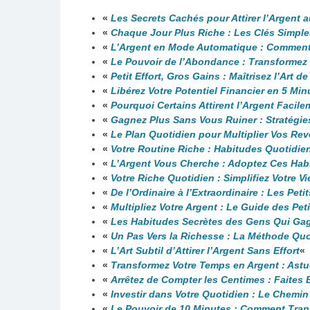
«
Les Secrets Cachés pour Attirer l’Argent 
«
Chaque Jour Plus Riche : Les Clés Simpl
«
L’Argent en Mode Automatique : Comment F
«
Le Pouvoir de l’Abondance : Transformez
«
Petit Effort, Gros Gains : Maîtrisez l’Art d
«
Libérez Votre Potentiel Financier en 5 Min
«
Pourquoi Certains Attirent l’Argent Facil
«
Gagnez Plus Sans Vous Ruiner : Stratégie
«
Le Plan Quotidien pour Multiplier Vos Re
«
Votre Routine Riche : Habitudes Quotidie
«
L’Argent Vous Cherche : Adoptez Ces Hab
«
Votre Riche Quotidien : Simplifiez Votre 
«
De l’Ordinaire à l’Extraordinaire : Les Pe
«
Multipliez Votre Argent : Le Guide des Pe
«
Les Habitudes Secrètes des Gens Qui Ga
«
Un Pas Vers la Richesse : La Méthode Quo
«
L’Art Subtil d’Attirer l’Argent Sans Effort
«
«
Transformez Votre Temps en Argent : Astu
«
Arrêtez de Compter les Centimes : Faites E
«
Investir dans Votre Quotidien : Le Chemi
«
Le Pouvoir de 10 Minutes : Comment Tran