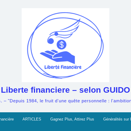
Liberte financiere – selon GUIDO
– "Depuis 1984, le fruit d'une quête personnelle : l'ambition 
nancière
ARTICLES
Gagnez Plus, Attirez Plus
Généralités sur l