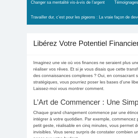
Changer sa mentalité vis-à-vis de l’argent
Témoignages
Travailler dur, c’est pour les pigeons : La vraie façon de dev
Libérez Votre Potentiel Financie
Imaginez une vie où vos finances ne seraient plus une
réaliser vos rêves. Et si je vous disais que cette tr
des connaissances complexes ? Oui, en consacrant se
stratégiques, vous pourriez poser les bases d’une libe
Laissez-moi vous montrer comment.
L’Art de Commencer : Une Simp
Chaque grand changement commence par une étincelle.
intégrer à votre quotidien. Par exemple, commencez p
petit geste, réalisable en cinq minutes, vous permet 
invisibles. Vous serez surpris de constater combien