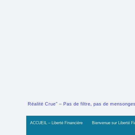
Skip
to
content
Réalité Crue" – Pas de filtre, pas de mensonges. 
ACCUEIL – Liberté Financière
Bienvenue sur Liberté Fi