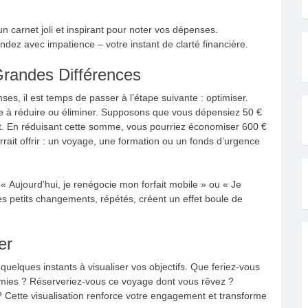
un carnet joli et inspirant pour noter vos dépenses.
ez avec impatience – votre instant de clarté financière.
Grandes Différences
es, il est temps de passer à l’étape suivante : optimiser.
se à réduire ou éliminer. Supposons que vous dépensiez 50 €
nt. En réduisant cette somme, vous pourriez économiser 600 €
rrait offrir : un voyage, une formation ou un fonds d’urgence
 « Aujourd’hui, je renégocie mon forfait mobile » ou « Je
 petits changements, répétés, créent un effet boule de
er
elques instants à visualiser vos objectifs. Que feriez-vous
mies ? Réserveriez-vous ce voyage dont vous rêvez ?
 ? Cette visualisation renforce votre engagement et transforme