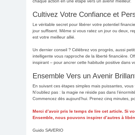
chaque action en une étape vers un avenir meilleur.
Cultivez Votre Confiance et Pe
Le véritable secret pour libérer votre potentiel financ
jour suffisent. Même si vous ratez un jour ou deux, 
est votre meilleur allié.
Un dernier conseil ? Célébrez vos progrès, aussi pet
intelligente vous rapproche de la liberté financière.
inspirant – pour ancrer cette habitude positive dans vo
Ensemble Vers un Avenir Brillan
En suivant ces étapes simples mais puissantes, vous t
N’oubliez pas : la magie ne réside pas dans l’énormité
Commencez dès aujourd’hui. Prenez cinq minutes, pos
Merci d’avoir pris le temps de lire cet article. Si 
Ensemble, nous pouvons inspirer d’autres à libérer
Guido SAVERIO