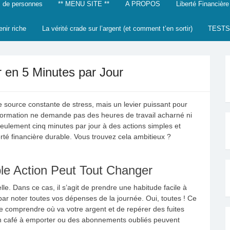
 de personnes
** MENU SITE **
A PROPOS
Liberté Financière
enir riche
La vérité crade sur l’argent (et comment t’en sortir)
TESTS
r en 5 Minutes par Jour
 source constante de stress, mais un levier puissant pour
ansformation ne demande pas des heures de travail acharné ni
ulement cinq minutes par jour à des actions simples et
rté financière durable. Vous trouvez cela ambitieux ?
le Action Peut Tout Changer
 Dans ce cas, il s’agit de prendre une habitude facile à
ar noter toutes vos dépenses de la journée. Oui, toutes ! Ce
de comprendre où va votre argent et de repérer des fuites
 un café à emporter ou des abonnements oubliés peuvent