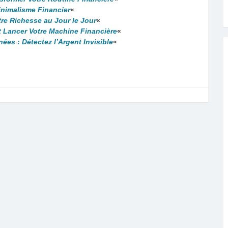
inimalisme Financier
«
e Richesse au Jour le Jour
«
 Lancer Votre Machine Financière
«
es : Détectez l’Argent Invisible
«