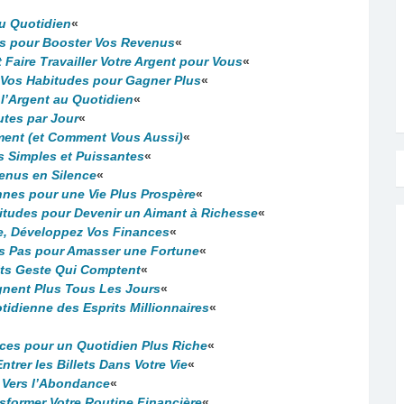
au Quotidien
«
es pour Booster Vos Revenus
«
aire Travailler Votre Argent pour Vous
«
 Vos Habitudes pour Gagner Plus
«
e l’Argent au Quotidien
«
utes par Jour
«
ement (et Comment Vous Aussi)
«
s Simples et Puissantes
«
venus en Silence
«
nnes pour une Vie Plus Prospère
«
itudes pour Devenir un Aimant à Richesse
«
Vie, Développez Vos Finances
«
tits Pas pour Amasser une Fortune
«
tits Geste Qui Comptent
«
gnent Plus Tous Les Jours
«
tidienne des Esprits Millionnaires
«
ces pour un Quotidien Plus Riche
«
ntrer les Billets Dans Votre Vie
«
n Vers l’Abondance
«
sformer Votre Routine Financière
«