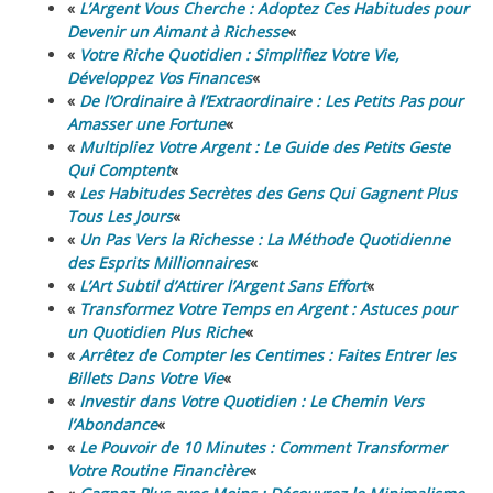
«
L’Argent Vous Cherche : Adoptez Ces Habitudes pour
Devenir un Aimant à Richesse
«
«
Votre Riche Quotidien : Simplifiez Votre Vie,
Développez Vos Finances
«
«
De l’Ordinaire à l’Extraordinaire : Les Petits Pas pour
Amasser une Fortune
«
«
Multipliez Votre Argent : Le Guide des Petits Geste
Qui Comptent
«
«
Les Habitudes Secrètes des Gens Qui Gagnent Plus
Tous Les Jours
«
«
Un Pas Vers la Richesse : La Méthode Quotidienne
des Esprits Millionnaires
«
«
L’Art Subtil d’Attirer l’Argent Sans Effort
«
«
Transformez Votre Temps en Argent : Astuces pour
un Quotidien Plus Riche
«
«
Arrêtez de Compter les Centimes : Faites Entrer les
Billets Dans Votre Vie
«
«
Investir dans Votre Quotidien : Le Chemin Vers
l’Abondance
«
«
Le Pouvoir de 10 Minutes : Comment Transformer
Votre Routine Financière
«