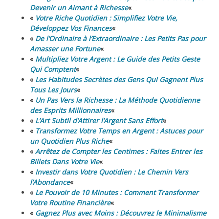
Devenir un Aimant à Richesse
«
«
Votre Riche Quotidien : Simplifiez Votre Vie,
Développez Vos Finances
«
«
De l’Ordinaire à l’Extraordinaire : Les Petits Pas pour
Amasser une Fortune
«
«
Multipliez Votre Argent : Le Guide des Petits Geste
Qui Comptent
«
«
Les Habitudes Secrètes des Gens Qui Gagnent Plus
Tous Les Jours
«
«
Un Pas Vers la Richesse : La Méthode Quotidienne
des Esprits Millionnaires
«
«
L’Art Subtil d’Attirer l’Argent Sans Effort
«
«
Transformez Votre Temps en Argent : Astuces pour
un Quotidien Plus Riche
«
«
Arrêtez de Compter les Centimes : Faites Entrer les
Billets Dans Votre Vie
«
«
Investir dans Votre Quotidien : Le Chemin Vers
l’Abondance
«
«
Le Pouvoir de 10 Minutes : Comment Transformer
Votre Routine Financière
«
«
Gagnez Plus avec Moins : Découvrez le Minimalisme