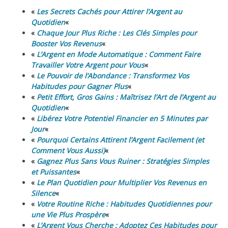
«
Les Secrets Cachés pour Attirer l’Argent au
Quotidien
«
«
Chaque Jour Plus Riche : Les Clés Simples pour
Booster Vos Revenus
«
«
L’Argent en Mode Automatique : Comment Faire
Travailler Votre Argent pour Vous
«
«
Le Pouvoir de l’Abondance : Transformez Vos
Habitudes pour Gagner Plus
«
«
Petit Effort, Gros Gains : Maîtrisez l’Art de l’Argent au
Quotidien
«
«
Libérez Votre Potentiel Financier en 5 Minutes par
Jour
«
«
Pourquoi Certains Attirent l’Argent Facilement (et
Comment Vous Aussi)
«
«
Gagnez Plus Sans Vous Ruiner : Stratégies Simples
et Puissantes
«
«
Le Plan Quotidien pour Multiplier Vos Revenus en
Silence
«
«
Votre Routine Riche : Habitudes Quotidiennes pour
une Vie Plus Prospère
«
«
L’Argent Vous Cherche : Adoptez Ces Habitudes pour