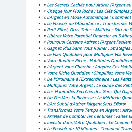
«
Les Secrets Cachés pour Attirer l’Argent a
«
Chaque Jour Plus Riche : Les Clés Simples
«
L’Argent en Mode Automatique : Comment Fa
«
Le Pouvoir de l’Abondance : Transformez 
«
Petit Effort, Gros Gains : Maîtrisez l’Art de
«
Libérez Votre Potentiel Financier en 5 Minu
«
Pourquoi Certains Attirent l’Argent Facile
«
Gagnez Plus Sans Vous Ruiner : Stratégies 
«
Le Plan Quotidien pour Multiplier Vos Rev
«
Votre Routine Riche : Habitudes Quotidien
«
L’Argent Vous Cherche : Adoptez Ces Habi
«
Votre Riche Quotidien : Simplifiez Votre Vi
«
De l’Ordinaire à l’Extraordinaire : Les Pet
«
Multipliez Votre Argent : Le Guide des Pet
«
Les Habitudes Secrètes des Gens Qui Gagne
«
Un Pas Vers la Richesse : La Méthode Quoti
«
L’Art Subtil d’Attirer l’Argent Sans Effort
«
«
Transformez Votre Temps en Argent : Astu
«
Arrêtez de Compter les Centimes : Faites En
«
Investir dans Votre Quotidien : Le Chemin 
«
Le Pouvoir de 10 Minutes : Comment Trans