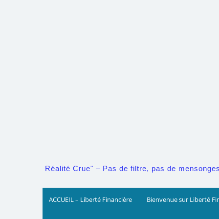
Skip
to
content
Réalité Crue" – Pas de filtre, pas de mensonges. 
ACCUEIL – Liberté Financière
Bienvenue sur Liberté Fi