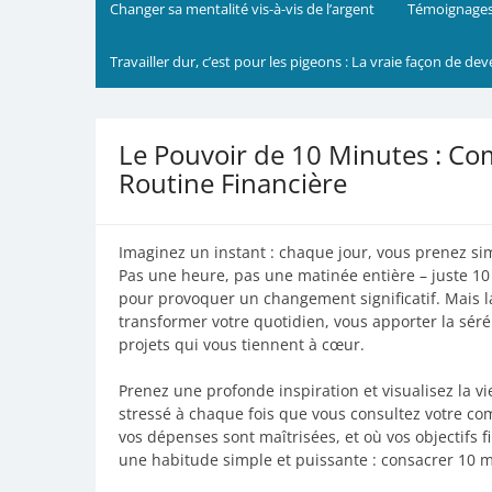
Changer sa mentalité vis-à-vis de l’argent
Témoignages
Travailler dur, c’est pour les pigeons : La vraie façon de dev
Le Pouvoir de 10 Minutes : C
Routine Financière
Imaginez un instant : chaque jour, vous prenez s
Pas une heure, pas une matinée entière – juste 10
pour provoquer un changement significatif. Mais l
transformer votre quotidien, vous apporter la sérén
projets qui vous tiennent à cœur.
Prenez une profonde inspiration et visualisez la vi
stressé à chaque fois que vous consultez votre co
vos dépenses sont maîtrisées, et où vos objectifs 
une habitude simple et puissante : consacrer 10 mi