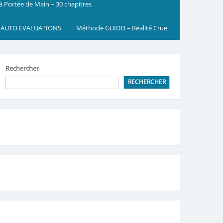
 à Portée de Main – 30 chapitres
 AUTO EVALUATIONS
Méthode GUIDO – Réalité Crue
Rechercher
RECHERCHER