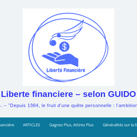
Liberte financiere – selon GUIDO
– "Depuis 1984, le fruit d'une quête personnelle : l'ambition 
nancière
ARTICLES
Gagnez Plus, Attirez Plus
Généralités sur la l