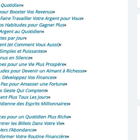
u Quotidien
«
 pour Booster Vos Revenus
«
ire Travailler Votre Argent pour Vous
«
Vos Habitudes pour Gagner Plus
«
 l’Argent au Quotidien
«
tes par Jour
«
ment (et Comment Vous Aussi)
«
Simples et Puissantes
«
enus en Silence
«
nes pour une Vie Plus Prospère
«
tudes pour Devenir un Aimant à Richesse
«
e, Développez Vos Finances
«
its Pas pour Amasser une Fortune
«
its Geste Qui Comptent
«
nt Plus Tous Les Jours
«
dienne des Esprits Millionnaires
«
ces pour un Quotidien Plus Riche
«
trer les Billets Dans Votre Vie
«
Vers l’Abondance
«
former Votre Routine Financière
«