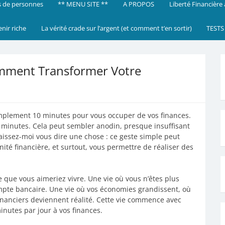
 de personnes
** MENU SITE **
A PROPOS
Liberté Financière
enir riche
La vérité crade sur l’argent (et comment t’en sortir)
TESTS
omment Transformer Votre
implement 10 minutes pour vous occuper de vos finances.
 minutes. Cela peut sembler anodin, presque insuffisant
aissez-moi vous dire une chose : ce geste simple peut
ité financière, et surtout, vous permettre de réaliser des
e que vous aimeriez vivre. Une vie où vous n’êtes plus
mpte bancaire. Une vie où vos économies grandissent, où
financiers deviennent réalité. Cette vie commence avec
nutes par jour à vos finances.